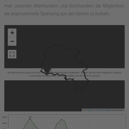
man zwischen Altenhundem und Kirchhundem die Möglichkeit,
die angesammelte Spannung aus den Beinen zu kurbeln.
+
−
Die Karte wurde aufgrund Ihrer Privatsphäreeinstellungen deaktiviert, klicken Sie auf das Fingerprint Symbol
unten links und aktivieren Sie Google Maps um die Karte zu nutzen.
Leaflet
|
©
OpenStreetMap
contributors
679
700 m
600 m
500 m