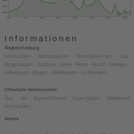
400 m
300 m
267
0 km
10 km
20 km
30 km
40 km
50 km
60 km
70 km
Informationen
Wegbeschreibung
Kirchhundem - Würdinghausen - Rhein-Weser-Turm - Aue-
Wingeshausen - Jagdhaus - Lenne - Werpe - Bracht - Oedingen -
Halberbracht - Meggen - Altenhundem - Kirchhundem
Öffentliche Verkehrsmittel
Über die Regional-Strecke Essen-Siegen, Zielbahnhof
Kirchhundem.
Anreise