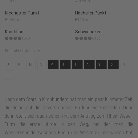
1099 m
1098 m
Niedrigster Punkt
Höchster Punkt
264 m
670 m
Kondition
Schwierigkeit
Empfohlene Jahreszeiten
J
F
M
A
M
J
J
A
S
O
N
D
Nach dem Start in Kirchhundem hat man ein paar Kilometer Zeit,
die Beine auf die bevorstehende Prüfung vorzubereiten. Denn
dann stellt sich auch schon mit dem Anstieg zum Rhein-Weser-
Turm die erste Hürde in den Weg, bei der man die
Wasserscheide zwischen Rhein und Weser zu überwinden hat.