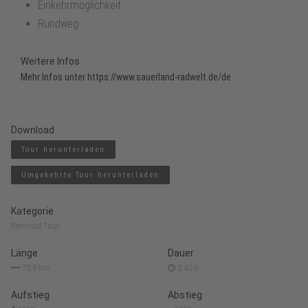
Einkehrmöglichkeit
Rundweg
Weitere Infos
Mehr Infos unter
https://www.sauerland-radwelt.de/de
Download
Tour herunterladen
Umgekehrte Tour herunterladen
Kategorie
Rennrad-Tour
Länge
Dauer
73.5 km
3:40 h
Aufstieg
Abstieg