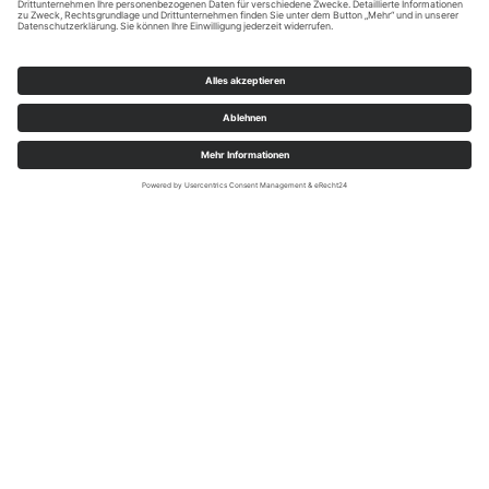
Tourist-Information Lennestadt & Kirchhundem; sabrinity
Anreise & Mobilität
Unsere Urlaubsregion Lennestadt & Kirchhundem - zentral
im Sauerland und mitten am Rothaarsteig - liegt z.B. nur
rund eine Autostunde vom Ruhrgebiet oder Rheinland
entfernt. Urlaub so nah! Und so kommst du zu uns: