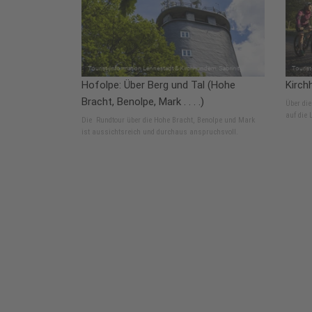
Hofolpe: Über Berg und Tal (Hohe
Kirch
Bracht, Benolpe, Mark . . . .)
Über die
auf die 
Die Rundtour über die Hohe Bracht, Benolpe und Mark
ist aussichtsreich und durchaus anspruchsvoll.