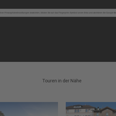
hrer Privatsphäreeinstellungen deaktiviert, klicken Sie auf das Fingerprint Symbol unten links und aktivieren Sie Google M
Touren in der Nähe