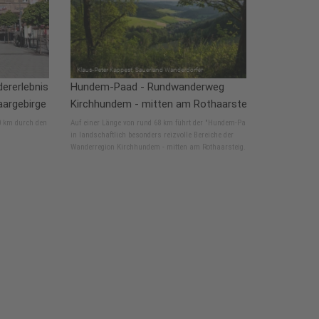
ererlebnis
Hundem-Paad - Rundwanderweg
aargebirge
Kirchhundem - mitten am Rothaarsteig
0 km durch den
Auf einer Länge von rund 68 km führt der "Hundem-Paad"
in landschaftlich besonders reizvolle Bereiche der
Wanderregion Kirchhundem - mitten am Rothaarsteig.