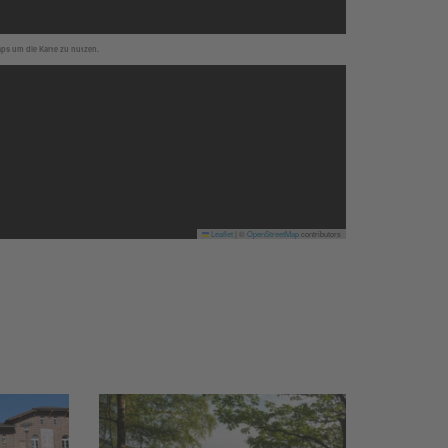
aps um die Karte zu nutzen.
Leaflet
|
©
OpenStreetMap
contributors