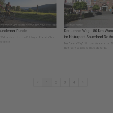
hundemer Runde
Der Lenne-Weg - 80 Km Wand
im Naturpark Sauerland Roth
 Wallfahrtskirchkirche Kohlhagen führt die Tour
Lümke (rd.
Der "Lenne-Weg" führt den Wanderer ca. 8
Naturpark Sauerland-Rothaargebirge.
1
2
3
4