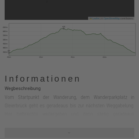
Leaflet
|
©
OpenStreetMap
contributors
635
650 m
600 m
550 m
500 m
450 m
400 m
341
350 m
0 km
2 km
4 km
6 km
Informationen
Wegbeschreibung
Vom Startpunkt der Wanderung, dem Wanderparkplatz in
Gleierbrück geht es geradeaus bis zur nächsten Weggabelung.
Hier halbrechts weitergehen und dann stetig geradeaus
aufwärts bis zur 2. Wegkreuzung. Dort links abbiegen und der
Wegemarkierung X18, A7 folgen. An der nächsten Wegkreuzung