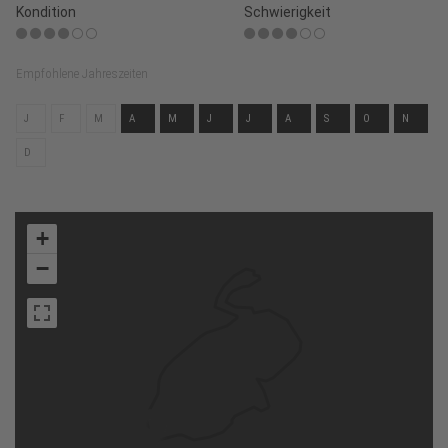
Kondition
Schwierigkeit
Empfohlene Jahreszeiten
J
F
M
A
M
J
J
A
S
O
N
D
+
−