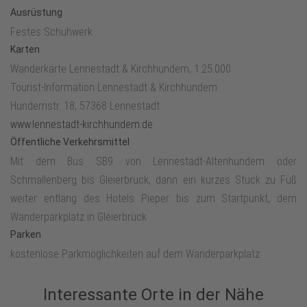
rechts abbiegen und der Wegemarkierung A7 folgen. An der
Ausrüstung
Kreuzung gibt es die Möglichkeit eine kurze Klettertour zum
Festes Schuhwerk
Rinsley-Felsen zu starten und von dort die tolle Aussicht auf
Karten
Saalhausen genießen. An der Wegkreuzung rechts abbiegen und
Wanderkarte Lennestadt & Kirchhundem, 1:25.000
weiter in einem großen Bogen um den Rinsenberg gehen, an der
Tourist-Information Lennestadt & Kirchhundem
nächsten Wegkreuzung weiter geradeaus in Richtung
Hundemstr. 18, 57368 Lennestadt
Lehnbergquelle. Oberhalb der Quelle über einen kleinen
www.lennestadt-kirchhundem.de
Trampelpfad hinunter an das Wasser gehen und von dort aus
Öffentliche Verkehrsmittel
weiter hinunter auf den nächsten Querweg. Hier links gehen und
Mit dem Bus SB9 von Lennestadt-Altenhundem oder
dem Wanderweg A7 abwärts zurück zum Wanderparkplatz in
Schmallenberg bis Gleierbrück, dann ein kurzes Stück zu Fuß
Gleierbrück folgen.
weiter entlang des Hotels Pieper bis zum Startpunkt, dem
Wanderparkplatz in Gleierbrück
Parken
kostenlose Parkmöglichkeiten auf dem Wanderparkplatz
Interessante Orte in der Nähe