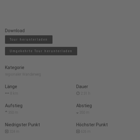
Download
Tour herunterladen
Umgekehrte Tour herunterladen
Kategorie
regionaler Wanderweg
Länge
Dauer
8 km
2:31 h
Aufstieg
Abstieg
350 m
350 m
Niedrigster Punkt
Höchster Punkt
324 m
626 m