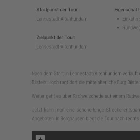
Startpunkt der Tour:
Eigenschaft
Lennestadt-Altenhundem
Einkehrm
Rundwe
Zielpunkt der Tour:
Lennestadt-Altenhundem
Nach dem Start in Lennestadt/Altenhundem verläuft d
Bilstein. Hoch ragt dort die mittelalterliche Burg Bil
Weiter geht es über Kirchveischede auf einem Radw
Jetzt kann man eine schöne lange Strecke entspann
Angeboten. In Borghausen biegt die Tour nach rechts
+