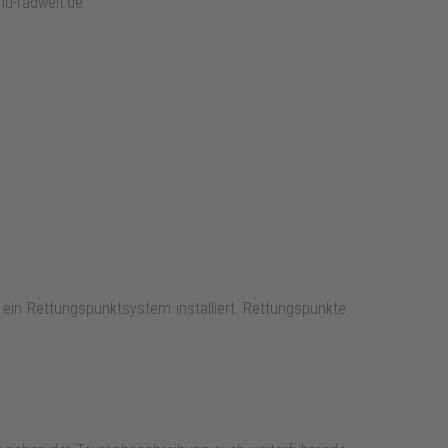
nd-radwelt.de
t ein Rettungspunktsystem installiert. Rettungspunkte