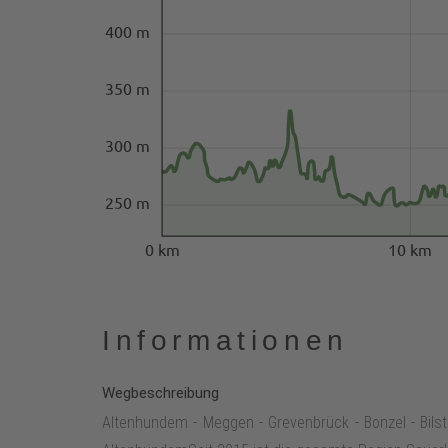
400 m
350 m
300 m
250 m
0 km
10 km
Informationen
Wegbeschreibung
Altenhundem - Meggen - Grevenbrück - Bonzel - Bilst