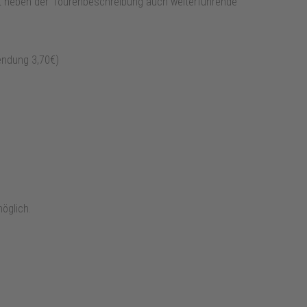
tet neben der Tourenbeschreibung auch weiterführende
endung 3,70€)
öglich.