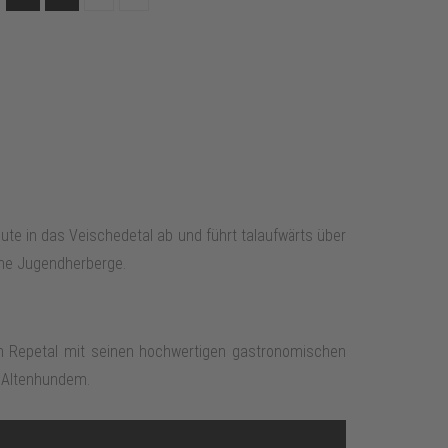
te in das Veischedetal ab und führt talaufwärts über
eine Jugendherberge.
en Repetal mit seinen hochwertigen gastronomischen
t Altenhundem.