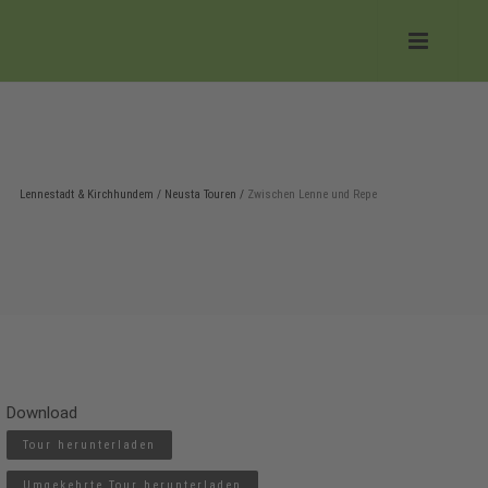
Lennestadt & Kirchhundem
/
Neusta Touren
/
Zwischen Lenne und Repe
Download
Tour herunterladen
Umgekehrte Tour herunterladen