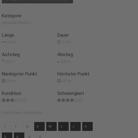
Kategorie
regionale Radtour
Länge
Dauer
43 km
2:10 h
Aufstieg
Abstieg
523 m
525 m
Niedrigster Punkt
Höchster Punkt
244 m
407 m
Kondition
Schwierigkeit
Empfohlene Jahreszeiten
J
F
M
A
M
J
J
A
S
O
N
D