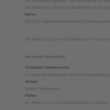
Der BVA Radausflugsführer "Alte Bahntrassen im Saue
Informationen zu den Sehenswürdigkeiten am Weges
Karten
BVA ADFC-Regionalkarte Sauerland (mit Knotenpunkts
BVA Radausflugsführer Alte Bahntrassen im Sauerland
Hier können Sie bestellen
Öffentliche Verkehrsmittel
In Lennestadt-Altenhundem fährt die Regionalbahn au
Anreise
Bahnhof Altenhundem
Parken
Am Bahnhof sind ausreichend Parkplätze vorhanden.