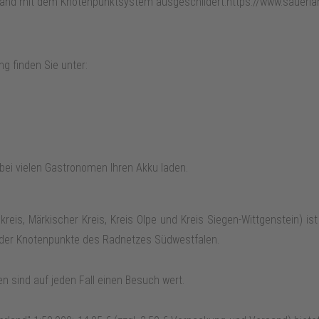
and mit dem Knotenpunktsystem ausgeschildert:https://www.sauerla
ng finden Sie unter:
 bei vielen Gastronomen Ihren Akku laden.
eis, Märkischer Kreis, Kreis Olpe und Kreis Siegen-Wittgenstein) is
n der Knotenpunkte des Radnetzes Südwestfalen.
en sind auf jeden Fall einen Besuch wert.