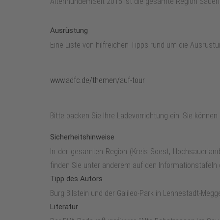
AltenhundemSeit 2015 ist die gesamte Region Sauerl
Ausrüstung
Eine Liste von hilfreichen Tipps rund um die Ausrüstu
www.adfc.de/themen/auf-tour
Bitte packen Sie Ihre Ladevorrichtung ein. Sie können
Sicherheitshinweise
In der gesamten Region (Kreis Soest, Hochsauerlandkr
finden Sie unter anderem auf den Informationstafel
Tipp des Autors
Burg Bilstein und der Galileo-Park in Lennestadt-Megg
Literatur