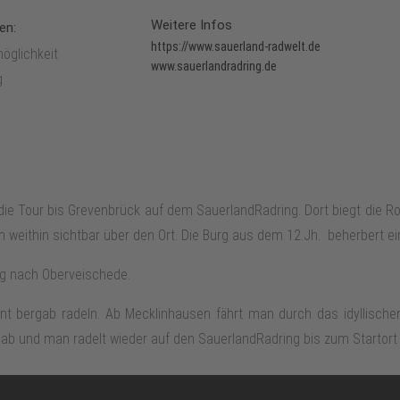
Weitere Infos
en:
https://www.sauerland-radwelt.de
öglichkeit
www.sauerlandradring.de
g
ie Tour bis Grevenbrück auf dem SauerlandRadring. Dort biegt die Rou
stein weithin sichtbar über den Ort. Die Burg aus dem 12.Jh. beherbert 
eg nach Oberveischede.
t bergab radeln. Ab Mecklinhausen fährt man durch das idyllisch
 ab und man radelt wieder auf den SauerlandRadring bis zum Startor