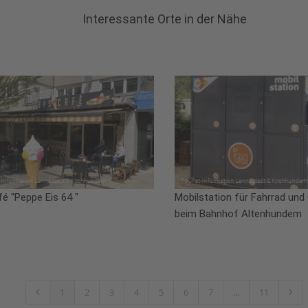
Interessante Orte in der Nähe
fé "Peppe Eis 64 "
Mobilstation für Fahrrad und
beim Bahnhof Altenhundem
1
2
3
4
5
6
7
...
11