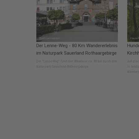
Der Lenne-Weg - 80 Km Wandererlebnis
Hund
im Naturpark Sauerland Rothaargebirge
Kirch
Der "Lenne-Weg" führt den Wanderer ca. 80 km durch den
Auf ein
Naturpark Sauerland-Rothaargebirge.
in lands
Wanderr