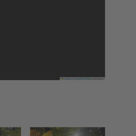
Leaflet
|
©
OpenStreetMap
contributors