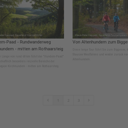
em-Paad - Rundwanderweg
Von Altenhundem zum Bigge
hundem - mitten am Rothaarsteig
Diese lange Tour führt Sie zum Biggesee, 
Stausee Westfalens und wieder zurück na
er Länge von rund 68 km führt der "Hundem-Paad"
Altenhundem.
chaftlich besonders reizvolle Bereiche der
egion Kirchhundem - mitten am Rothaarsteig.
1
2
3