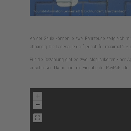
An der Säule können je zwei Fahrzeuge zeitgleich m
abhängig. Die Ladesäule darf jedoch für maximal 2 S
Für die Bezahlung gibt es zwei Möglichkeiten - per
anschließend kann über die Eingabe der PayPal- oder
+
−