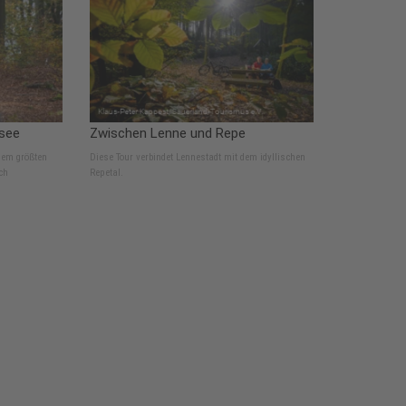
see
Zwischen Lenne und Repe
dem größten
Diese Tour verbindet Lennestadt mit dem idyllischen
ch
Repetal.