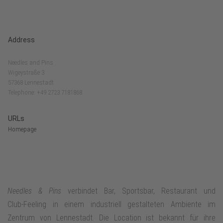
Address
Needles and Pins
Wigeystraße 3
57368 Lennestadt
Telephone: +49 2723 7181868
URLs
Homepage
Needles & Pins
verbindet Bar, Sportsbar, Restaurant und
Club‑Feeling in einem industriell gestalteten Ambiente im
Zentrum von Lennestadt. Die Location ist bekannt für ihre