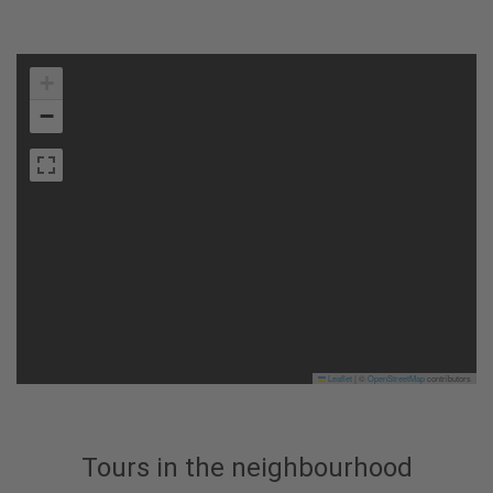
+
−
Leaflet
|
©
OpenStreetMap
contributors
Tours in the neighbourhood