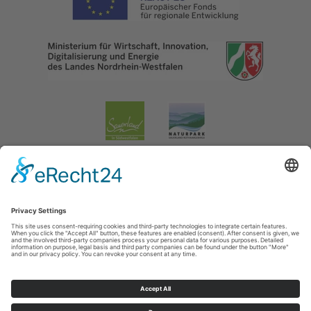
Impressum
|
Datenschutzerklärung
|
Barrierefreiheitserklärung
|
Contact
Lennestadt & Kirchhundem
Hundemstraße 18
57368
Lennestadt-Altenhundem
T: 02723-608800
E: info@lennestadt-kirchhundem.de