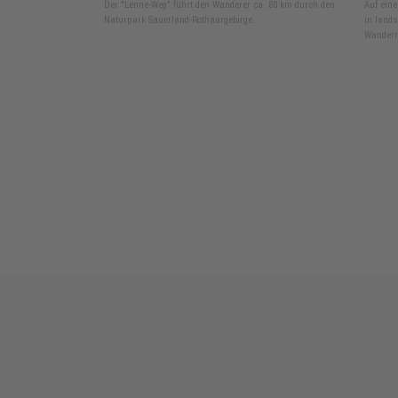
Der "Lenne-Weg" führt den Wanderer ca. 80 km durch den
Auf ein
Naturpark Sauerland-Rothaargebirge.
in lands
Wanderr