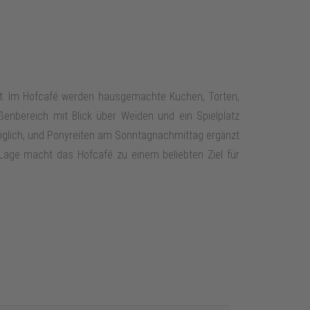
ädt. Im Hofcafé werden hausgemachte Kuchen, Torten,
ßenbereich mit Blick über Weiden und ein Spielplatz
öglich, und Ponyreiten am Sonntagnachmittag ergänzt
 Lage macht das Hofcafé zu einem beliebten Ziel für