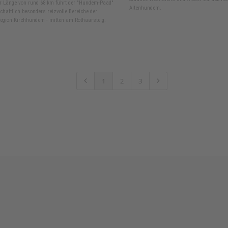
er Länge von rund 68 km führt der "Hundem-Paad"
Altenhundem.
chaftlich besonders reizvolle Bereiche der
egion Kirchhundem - mitten am Rothaarsteig.
1
2
3