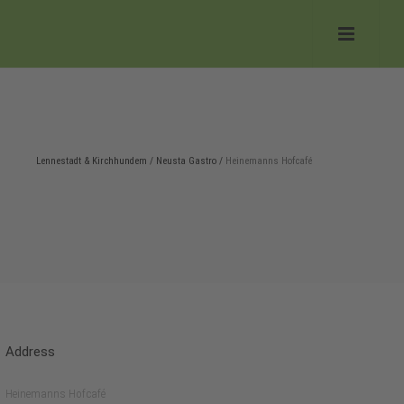
Lennestadt & Kirchhundem
/
Neusta Gastro
/
Heinemanns Hofcafé
Address
Heinemanns Hofcafé