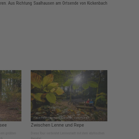
hren. Aus Richtung Saalhausen am Ortsende von Kickenbach
see
Zwischen Lenne und Repe
dem größten
Diese Tour verbindet Lennestadt mit dem idyllischen
ch
Repetal.