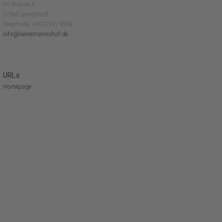
Im Brauck 4
57368 Lennestadt
Telephone: +49 2723 / 8308
info@heinemannshof.de
URLs
Homepage