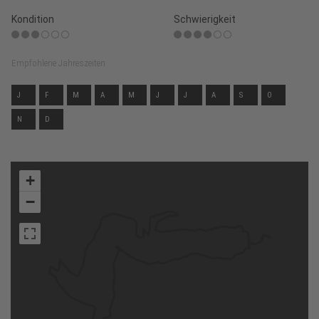
Kondition
Schwierigkeit
Empfohlene Jahreszeiten
J
F
M
A
M
J
J
A
S
O
N
D
+
−