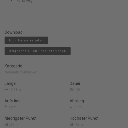
Rundweg
Download
Tour herunterladen
Umgekehrte Tour herunterladen
Kategorie
regionaler Wanderweg
Länge
Dauer
12.7 km
4:00 h
Aufstieg
Abstieg
368 m
357 m
Niedrigster Punkt
Höchster Punkt
294 m
446 m