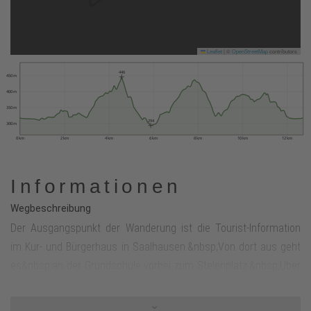
Leaflet
|
©
OpenStreetMap
contributors
446
450 m
400 m
350 m
294
300 m
0 km
2 km
4 km
6 km
8 km
10 km
12 km
Informationen
Wegbeschreibung
Der Ausgangspunkt der Wanderung ist die Tourist-Information
im Kur- und Bürgerhaus in Saalhausen.&nbsp;Von dort aus geht
es&nbsp;an der Grundschule vorbei zum Stelenplatz.&nbsp;Über
den Max-Lange-Weg gelangt man Zur Jenseite, von der man
rechts Richtung&nbsp;Bräukelchen wandert. Der S-Weg führt