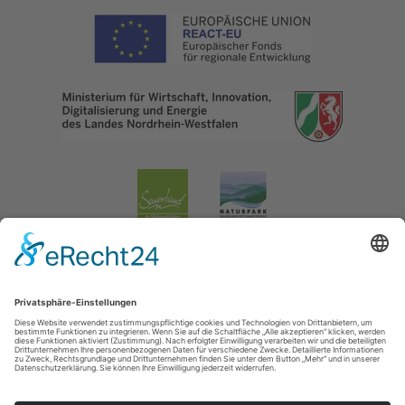
Impressum
|
Datenschutzerklärung
|
Barrierefreiheitserklärung
|
Kontakt
Lennestadt & Kirchhundem
Hundemstraße 18
57368
Lennestadt-Altenhundem