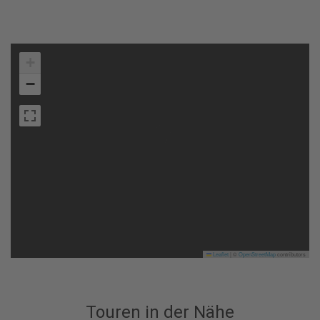
+
−
Leaflet
|
©
OpenStreetMap
contributors
Touren in der Nähe