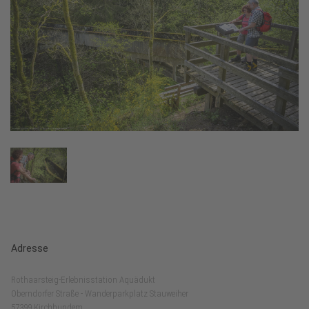
Adresse
Rothaarsteig-Erlebnisstation Aquädukt
Oberndorfer Straße - Wanderparkplatz Stauweiher
57399 Kirchhundem