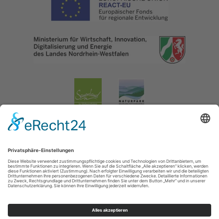
Impressum
|
Datenschutzerklärung
|
Barrierefreiheitserklärung
|
Kontakt
Lennestadt & Kirchhundem
Hundemstraße 18
57368
Lennestadt-Altenhundem
T: 02723-608800
E: info@lennestadt-kirchhundem.de