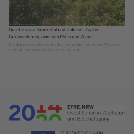
Qualitätstour: Krenkeltal und Goldener Zapfen -
Gratwanderung zwischen Rhein und Weser
Beeindruckende Ausblicke, schöne Naturszenen durch Hohlwege und Wälder sowie
ein luftiger Bachübergang über Eisenbahnschienen.