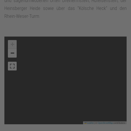
und sagenumwobenen Orten Dreiherrnstein, Hufeisenstein, der
Heinsberger Heide sowie über das "Kölsche Heck" und den
Rhein-Weser-Turm.
+
−
Leaflet
|
©
OpenStreetMap
contributors