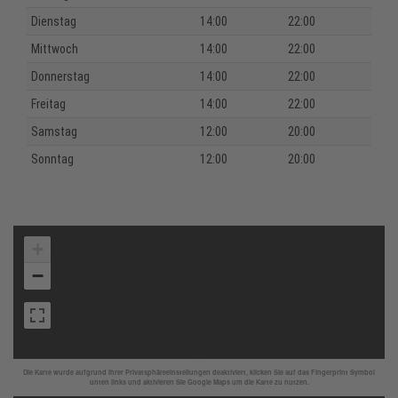
Dienstag
14:00
22:00
Mittwoch
14:00
22:00
Donnerstag
14:00
22:00
Freitag
14:00
22:00
Samstag
12:00
20:00
Sonntag
12:00
20:00
+
−
Die Karte wurde aufgrund Ihrer Privatsphäreeinstellungen deaktiviert, klicken Sie auf das Fingerprint Symbol
unten links und aktivieren Sie Google Maps um die Karte zu nutzen.