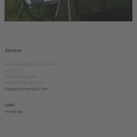
Adresse
Wohnmobilstellplatz Crutpracht
Im Eck 4
57399 Kirchhundem
Telefon: 02764 - 30 20 191
klaggesjourneys@aol.com
Links
Homepage