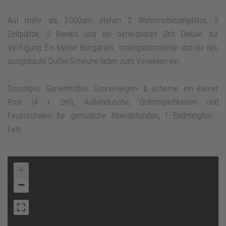
Auf mehr als 3.000qm stehen 2 Wohnmobilstellplätze, 3
Zeltplätze, 2 Biwaks und ein beheizbares Zelt Deluxe zur
Verfügung. Ein kleiner Biergarten, Innengastronomie und die neu
ausgebaute Duffel-Scheune laden zum Verweilen ein.
Sonstiges: Gartenmöbel, Sonnenliegen- & schirme, ein kleiner
Pool (4 x 2m), Außendusche, Grillmöglichkeiten und
Feuerschalen für gemütliche Abendstunden, 1 Badmington -
Feld
+
−