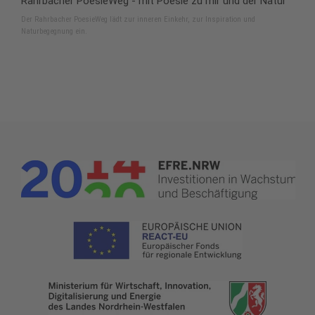
Rahrbacher PoesieWeg - mit Poesie zu mir und der Natur
Der Rahrbacher PoesieWeg lädt zur inneren Einkehr, zur Inspiration und
Naturbegegnung ein.