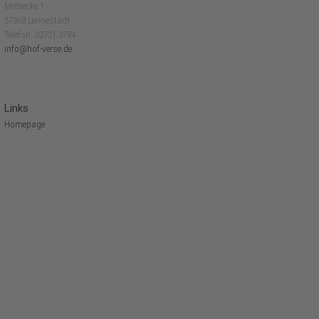
Melbecke 1
57368 Lennestadt
Telefon: 02721 3784
info@hof-verse.de
Links
Homepage