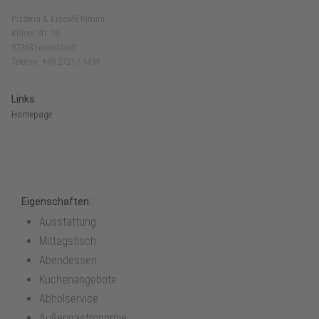
Pizzeria & Eiscafé Rimini
Kölner Str. 19
57368 Lennestadt
Telefon: +49 2721 / 1499
Links
Homepage
Eigenschaften:
Ausstattung
Mittagstisch
Abendessen
Küchenangebote
Abholservice
Außengastronomie