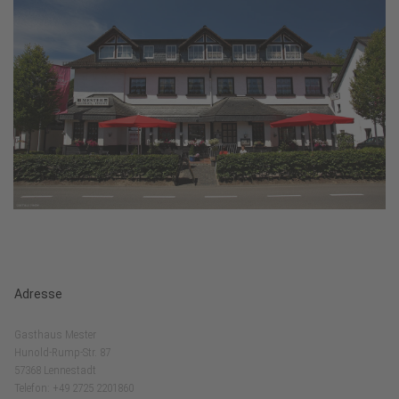
Adresse
Gasthaus Mester
Hunold-Rump-Str. 87
57368 Lennestadt
Telefon: +49 2725 2201860