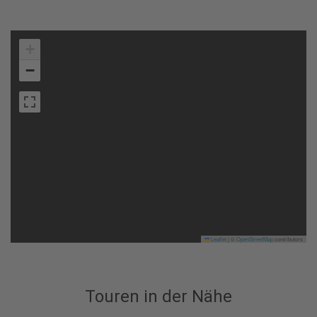
+
−
Leaflet
|
©
OpenStreetMap
contributors
Touren in der Nähe