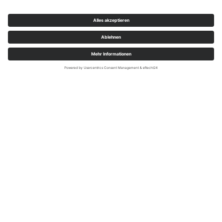
Tourist-Information Lennestadt & Kirchhundem; Klaus-Peter Kappest
Wanderorte und Qualitätsgastgeber
Für Wanderungen auf oder zum Rothaarsteig bieten sich
unsere beiden Kur- und Wanderorte Oberhundem und
Saalhausen oder Heinsberg und Milchenbach als besonders
reizvolle Ziele an. Von diesen Orten aus führen zwischen 4
und 10 km lange Zugangswege zum Rothaarsteig, die sich