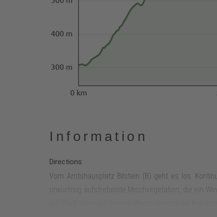
400 m
300 m
0 km
Information
Directions
Vom Amtshausplatz Bilstein (B) geht es los. Kontinu
urwüchsig aufstrebende Mischvegetation, die ein Win
auf Pfad, dann auf breiten Wegen bergan zur Kreuzung
Aussicht abwärts. Begleitet wird man von ausgedeh