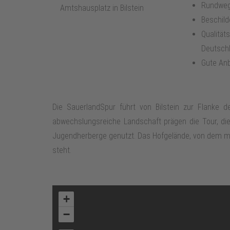
Rundwe
Amtshausplatz in Bilstein
Beschild
Qualitä
Deutsch
Gute An
Die SauerlandSpur führt von Bilstein zur Flanke d
abwechslungsreiche Landschaft prägen die Tour, die m
Jugendherberge genutzt. Das Hofgelände, von dem man
steht.
+
−