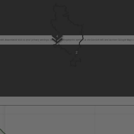
4
en deactivated due to your privacy settings, click on the fingerprint symbol at the bottom left and activate Google Maps 
2