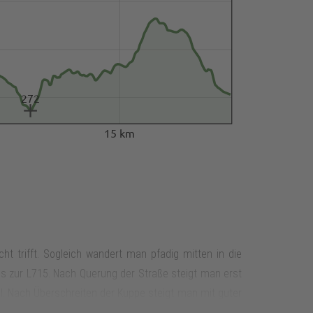
272
15 km
ht trifft. Sogleich wandert man pfadig mitten in die
is zur L715. Nach Querung der Straße steigt man erst
el. Nach Überschreiten der Kuppe steigt man mit guter
, oft durch Nadelwald, doch auch Laubbäume mischen