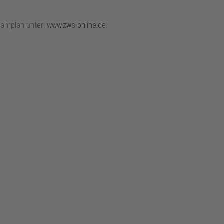
Fahrplan unter:
www.zws-online.de
.