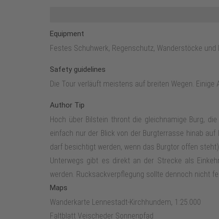
immer wieder mit. Schließlich erreicht man die qu
tolles Panorama auf Meggen und das Lennetal. Nächs
Equipment
Bänken scharf links auf einen Feldweg. Der senkt si
Festes Schuhwerk, Regenschutz, Wanderstöcke und Ru
ab und taucht in den Wald ein. Dort darf man den 
Bundesstraße und hält sich 50m nach links. Dann g
Safety guidelines
bergauf. Auf der Höhe angekommen, hat man in dem 
Die Tour verläuft meistens auf breiten Wegen. Einige A
Pfadpassage durch Eichenmischwald, vorbei an schro
Author Tip
man einen schönen Ausblick genießen. Nun wird es 
Hoch über Bilstein thront die gleichnamige Burg, die 
Buchenhallenwald auf breiten Waldwegen stetig abwärts.
einfach nur der Blick von der Burgterrasse hinab auf
(das Hofgelände darf besichtigt werden, wenn das
darf besichtigt werden, wenn das Burgtor offen steht)
Amtshausplatz.
Unterwegs gibt es direkt an der Strecke als Einkeh
werden. Rucksackverpflegung sollte dennoch nicht fe
Maps
Wanderkarte Lennestadt-Kirchhundem, 1:25.000
Faltblatt Veischeder Sonnenpfad