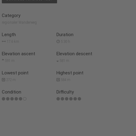
Category
regionaler Wanderweg
Length
Duration
17.6 km
5:30 h
Elevation ascent
Elevation descent
591 m
581 m
Lowest point
Highest point
272 m
584 m
Condition
Difficulty