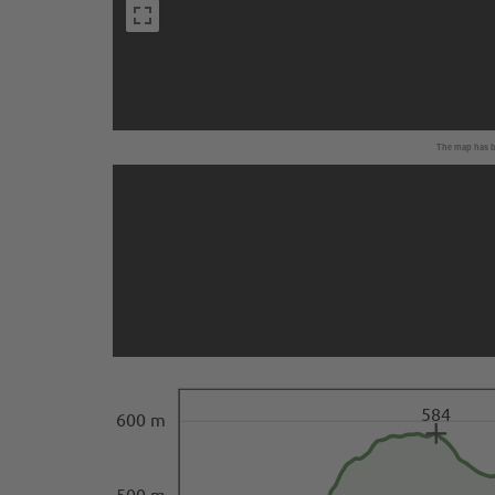
The map has be
584
600 m
500 m