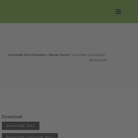
Lennestadt & Kirchhundem
/
Neusta Touren
/
Veischeder Sonnenpfad -
Nordschleife
Download
Download Tour
Download reversed Tour