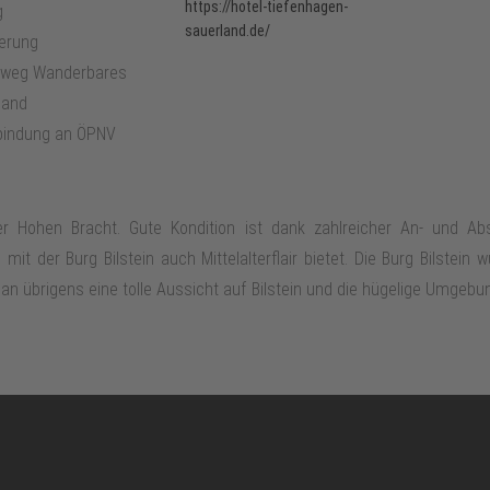
https://hotel-tiefenhagen-
g
sauerland.de/
erung
tsweg Wanderbares
land
bindung an ÖPNV
er Hohen Bracht. Gute Kondition ist dank zahlreicher An- und Abs
it der Burg Bilstein auch Mittelalterflair bietet. Die Burg Bilstein
 übrigens eine tolle Aussicht auf Bilstein und die hügelige Umgebung