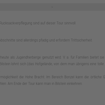
erende Ortsverbindungsstraße Maumke-Bonzlerhammer. Man erklimmt 
te Zwischenstation ist dann der Kreuzberg mit seiner kleinen Kapel
ch durch üppige Wiesen, an einem sehr schön gelegenen Wanderrastpla
cksackverpflegung sind auf dieser Tour sinnvoll.
Wechsel nach links auf einen Pfad nicht verpassen. Der Pfad ende
eht es rechts weiter zum Sportplatz und man überquert die rausche
folgenden Abschnitt einen wunderschönen Ausblick auf den Ort Bon
bschnitte sind allerdings pfadig und erfordern Trittsicherheit.
ffen Klippen lässt die Mühen des Aufstieges in den Hintergrund r
noch einmal steil, denn der Rosenberg muss bezwungen werden. Nac
heute als Jugendherberge genutzt wird. V. a. für Familien bietet sie 
 Unvermittelt öffnet sich der Wald und die Burg Bilstein sorgt für Mit
 Bilstein lohnt sich (das Hofgelände, von dem man übrigens eine tolle
 Burgtor offen steht). Über eine Treppenanlage steigt man hinab
.
rmöglichkeit die Hohe Bracht. Im Bereich Bonzel kann die örtlich
hlen. Am Ende der Tour kann man in Bilstein einkehren.