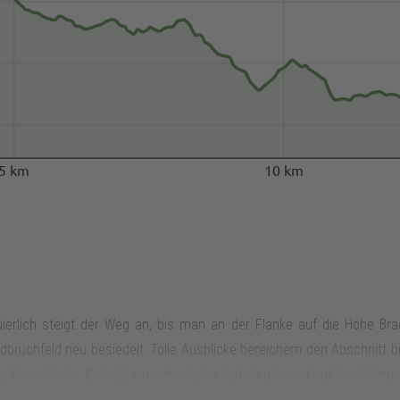
5 km
10 km
ierlich steigt der Weg an, bis man an der Flanke auf die Hohe Brac
dbruchfeld neu besiedelt. Tolle Ausblicke bereichern den Abschnitt b
 Bonschlade. Es folgt ein sehr steiler Aufstieg hinauf auf den Wimp
nten Baumplantagen. Ab der nächsten Kreuzung läuft man auf und ab