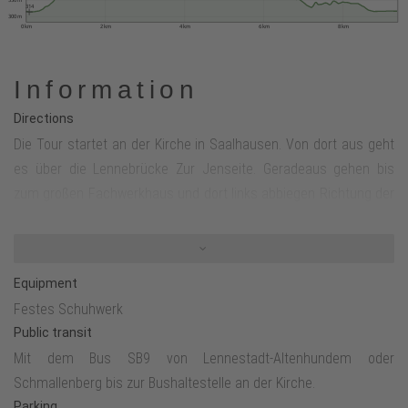
314
300 m
0 km
2 km
4 km
6 km
8 km
Information
Directions
Die Tour startet an der Kirche in Saalhausen. Von dort aus geht
es über die Lennebrücke Zur Jenseite. Geradeaus gehen bis
zum großen Fachwerkhaus und dort links abbiegen Richtung der
Wegekennzeichnung X18/Rothaarsteigzubringer (schwarzes
liegendes R auf gelbem Untergrund). Am Ende der Straße "Auf
der Jenseite" links abbiegen und direkt nach dem steilen
Equipment
Anstieg sich wieder links halten. Nichtrechts
Festes Schuhwerk
X18/Rothaarsteigzubringer weiter folgen! Dann immer weiter
Public transit
geradeaus im Bogen um den Roßnacken herum gehen, bis zur
Mit dem Bus SB9 von Lennestadt-Altenhundem oder
geteerten Straße. Dort links gehen und immer weiter abwärts bis
Schmallenberg bis zur Bushaltestelle an der Kirche.
zum Wanderparkplatz Milchenbach. Hier ist ein Abstecher in das
Parking