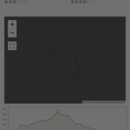
+
−
Leaflet
|
©
OpenStreetMap
contributors
550 m
521
500 m
450 m
400 m
350 m