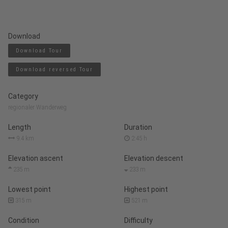
Download
Download Tour
Download reversed Tour
Category
regionaler Wanderweg
Length
Duration
9.4 km
2:45 h
Elevation ascent
Elevation descent
235 m
233 m
Lowest point
Highest point
315 m
521 m
Condition
Difficulty