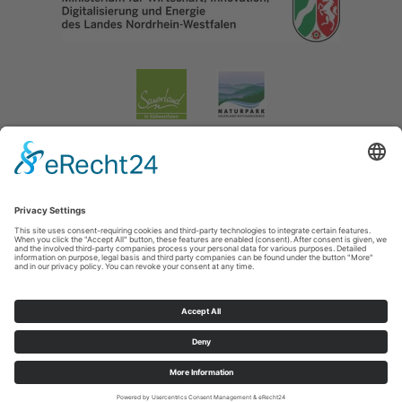
Impressum
|
Datenschutzerklärung
|
Barrierefreiheitserklärung
|
Contact
Lennestadt & Kirchhundem
Hundemstraße 18
57368
Lennestadt-Altenhundem
T: 02723-608800
E: info@lennestadt-kirchhundem.de
Cookie-Einstellungen