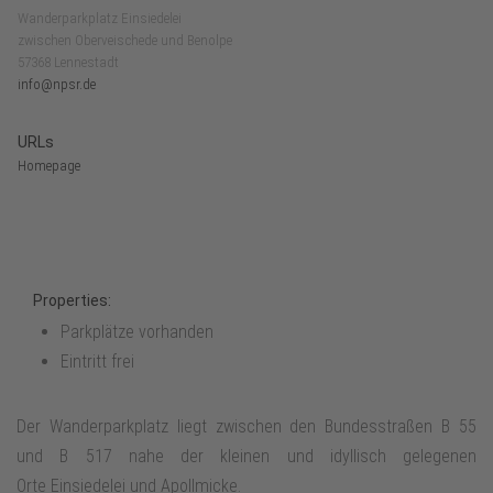
Wanderparkplatz Einsiedelei
zwischen Oberveischede und Benolpe
57368 Lennestadt
info@npsr.de
URLs
Homepage
Properties:
Parkplätze vorhanden
Eintritt frei
Der Wanderparkplatz liegt zwischen den Bundesstraßen B 55
und B 517 nahe der kleinen und idyllisch gelegenen
Orte Einsiedelei und Apollmicke.