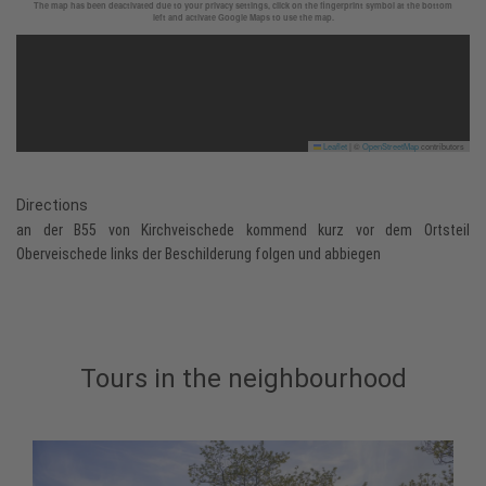
The map has been deactivated due to your privacy settings, click on the fingerprint symbol at the bottom
left and activate Google Maps to use the map.
Leaflet
|
©
OpenStreetMap
contributors
Directions
an der B55 von Kirchveischede kommend kurz vor dem Ortsteil
Oberveischede links der Beschilderung folgen und abbiegen
Tours in the neighbourhood