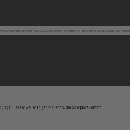
en deactivated due to your privacy settings, click on the fingerprint symbol at the bottom left and activate Google Maps 
iegen. Dieser weiter folgen bis rechts der Spielplatz kommt.