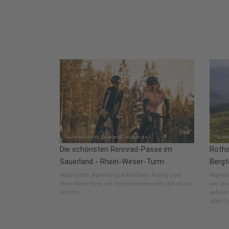
Die schönsten Rennrad-Pässe im
Rotha
Sauerland - Rhein-Weser-Turm
Bergt
Regelrechtes Alpenfeeling kommt beim Anstieg zum
Wogende 
Rhein-Weser-Turm auf: Eine Serpentine reiht sich an die
und fas
nächste.
auf dies
alten Es