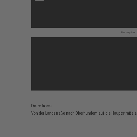
The map has be
Directions
Von der Landstraße nach Oberhundem auf die Hauptstraße abb