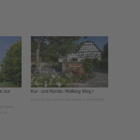
m zur
Kur- und Nordic-Walking Weg I
Kurz mal raus auf dem Sonnenweg in Oberhundem.
am Rhein-
s zur