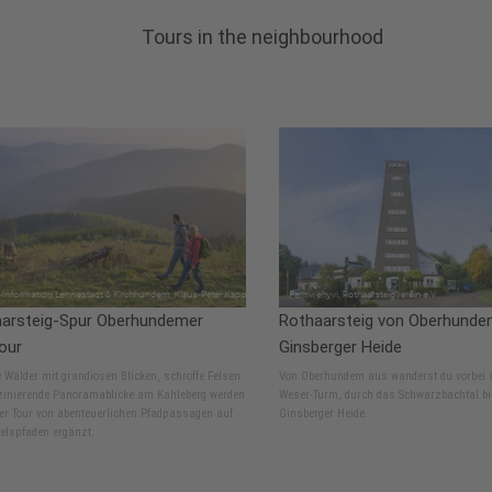
Tours in the neighbourhood
arsteig-Spur Oberhundemer
Rothaarsteig von Oberhunde
our
Ginsberger Heide
Wälder mit grandiosen Blicken, schroffe Felsen
Von Oberhundem aus wanderst du vorbei 
zinierende Panoramablicke am Kahleberg werden
Weser-Turm, durch das Schwarzbachtal bi
er Tour von abenteuerlichen Pfadpassagen auf
Ginsberger Heide.
elspfaden ergänzt.