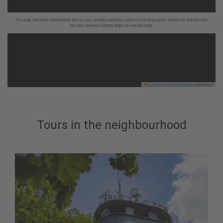
The map has been deactivated due to your privacy settings, click on the fingerprint symbol at the bottom
left and activate Google Maps to use the map.
Leaflet
|
©
OpenStreetMap
contributors
Tours in the neighbourhood