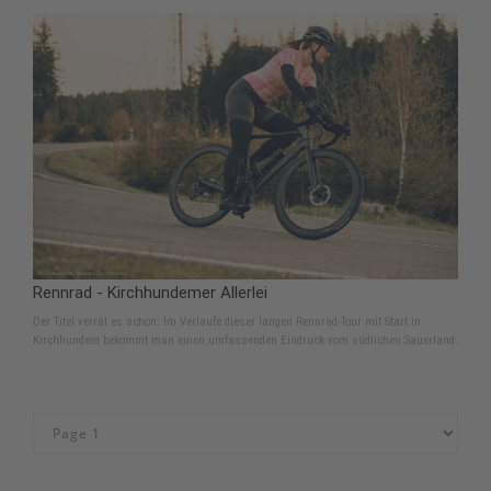
Rennrad - Kirchhundemer Allerlei
Der Titel verrät es schon: Im Verlaufe dieser langen Rennrad-Tour mit Start in
Kirchhundem bekommt man einen umfassenden Eindruck vom südlichen Sauerland.