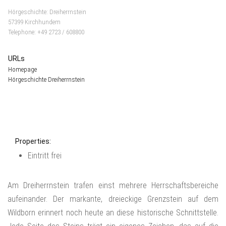
Hörgeschichte: Dreiherrnstein
57399 Kirchhundem
Telephone: +49 2723 / 608800
URLs
Homepage
Hörgeschichte Dreiherrnstein
Properties:
Eintritt frei
Am Dreiherrnstein trafen einst mehrere Herrschaftsbereiche
aufeinander. Der markante, dreieckige Grenzstein auf dem
Wildborn erinnert noch heute an diese historische Schnittstelle.