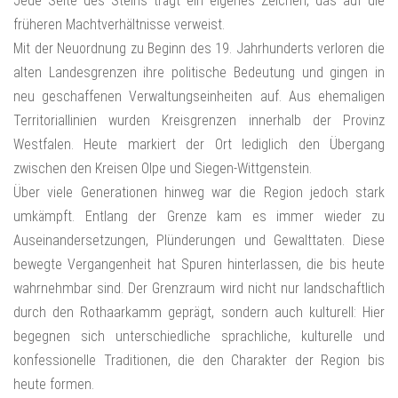
Jede Seite des Steins trägt ein eigenes Zeichen, das auf die
früheren Machtverhältnisse verweist.
Mit der Neuordnung zu Beginn des 19. Jahrhunderts verloren die
alten Landesgrenzen ihre politische Bedeutung und gingen in
neu geschaffenen Verwaltungseinheiten auf. Aus ehemaligen
Territoriallinien wurden Kreisgrenzen innerhalb der Provinz
Westfalen. Heute markiert der Ort lediglich den Übergang
zwischen den Kreisen Olpe und Siegen-Wittgenstein.
Über viele Generationen hinweg war die Region jedoch stark
umkämpft. Entlang der Grenze kam es immer wieder zu
Auseinandersetzungen, Plünderungen und Gewalttaten. Diese
bewegte Vergangenheit hat Spuren hinterlassen, die bis heute
wahrnehmbar sind. Der Grenzraum wird nicht nur landschaftlich
durch den Rothaarkamm geprägt, sondern auch kulturell: Hier
begegnen sich unterschiedliche sprachliche, kulturelle und
konfessionelle Traditionen, die den Charakter der Region bis
heute formen.