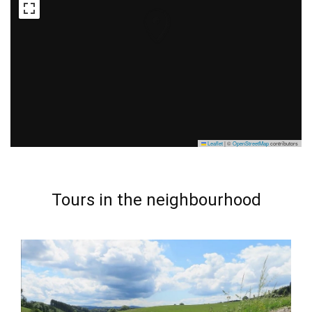
Leaflet
|
©
OpenStreetMap
contributors
Tours in the neighbourhood