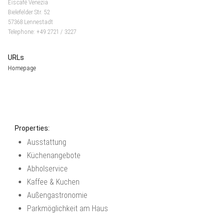
Eiscafé Venezia
Bielefelder Str. 52
57368 Lennestadt
Telephone: +49 2721 / 3227
URLs
Homepage
Properties:
Ausstattung
Küchenangebote
Abholservice
Kaffee & Kuchen
Außengastronomie
Parkmöglichkeit am Haus