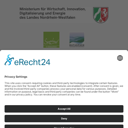
Impressum
|
Datenschutzerklärung
|
Barrierefreiheitserklärung
|
Contact
Lennestadt & Kirchhundem
Hundemstraße 18
57368
Lennestadt-Altenhundem
T: 02723-608800
E: info@lennestadt-kirchhundem.de
Cookie-Einstellungen