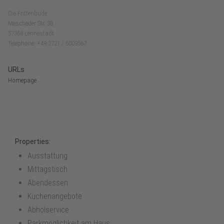
Die Frittenbude
Mescheder Str. 3B
57368 Lennestadt
Telephone: +49 2721 / 6009567
URLs
Homepage
Properties:
Ausstattung
Mittagstisch
Abendessen
Küchenangebote
Abholservice
Parkmöglichkeit am Haus