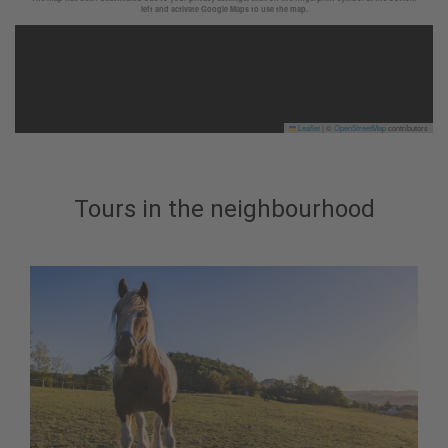
left and activate Google Maps to use the map.
Leaflet
|
©
OpenStreetMap
contributors
Tours in the neighbourhood