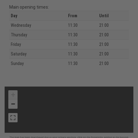
Main opening times:
Day
From
Until
Wednesday
11:30
21:00
Thursday
11:30
21:00
Friday
11:30
21:00
Saturday
11:30
21:00
Sunday
11:30
21:00
+
−
The map has been deactivated due to your privacy settings, click on the fingerprint symbol at the bottom