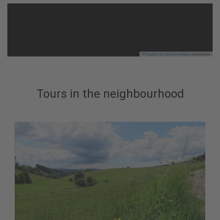
Leaflet
|
©
OpenStreetMap
contributors
Tours in the neighbourhood