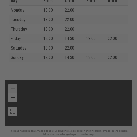
Day
From
Until
From
Until
Monday
18:00
22:00
Tuesday
18:00
22:00
Thursday
18:00
22:00
Friday
12:00
14:30
18:00
22:00
Saturday
18:00
22:00
Sunday
12:00
14:30
18:00
22:00
+
−
The map has been deactivated due to your privacy settings, click on the fingerprint symbol at the bottom
left and activate Google Maps to use the map.