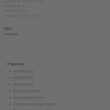
Cannizzaro's - Ristorante & Bar
Bielefelder Str. 45
57368 Lennestadt
Telephone: +49 2723 / 714814
URLs
Homepage
Properties:
Ausstattung
Mittagstisch
Abendessen
Küchenangebote
Außengastronomie
Tischreservierung möglich