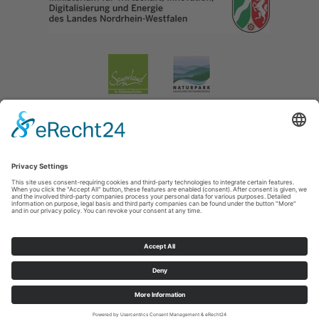
Impressum
|
Datenschutzerklärung
|
Barrierefreiheitserklärung
|
Contact
Lennestadt & Kirchhundem
Hundemstraße 18
57368
Lennestadt-Altenhundem
T: 02723-608800
E: info@lennestadt-kirchhundem.de
Cookie-Einstellungen