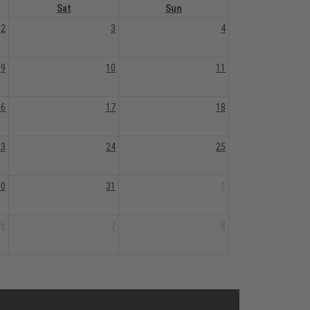
Sat
Sun
2
3
4
9
10
11
16
17
18
23
24
25
30
31
1
6
7
8