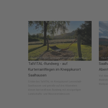
TalVITAL-Rundweg - auf
Saalh
KurterrainWegen im Kneippkurort
Abent
Saalhausen
Viel Ab
Waldlehr
Erlebe das TalVITAL im Kneippkurort Lennestadt-
Waldpas
Saalhausen und genieße auf drei Kilometern
diesen barrierefreien Rundweg mit einzigartigen
Landschafts- und Wassererlebnissen.