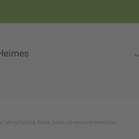
 Heimes
Le
es Café mit Frühstück, Kuchen, Snacks und entspannter Atmosphäre,