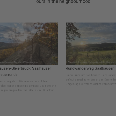
Tours in the neighbourhood
ausen-Gleierbrück: Saalhauser
Rundwanderweg Saalhausen
euerrunde
Einmal rund um Saalhausen – der Rundwe
auf gut ausgebauten Wegen das Kennenle
wechslung, dazu Wissenswertes auf dem
Umgebung aus verschiedenen Perspektive
pfad, schöne Blicke ins Lennetal und herrliche
sagen prägen den Charakter dieser Rundtour.