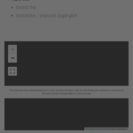
Eintritt frei
kostenfrei / jederzeit zugänglich
+
−
The map has been deactivated due to your privacy settings, click on the fingerprint symbol at the bottom
left and activate Google Maps to use the map.
Leaflet
|
©
OpenStreetMap
contributors