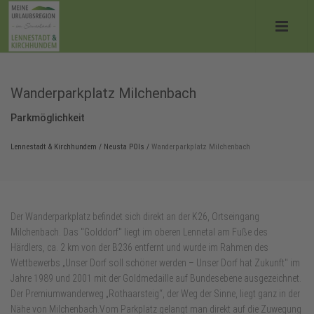
Wanderparkplatz Milchenbach
Parkmöglichkeit
Lennestadt & Kirchhundem
/
Neusta POIs
/
Wanderparkplatz Milchenbach
Der Wanderparkplatz befindet sich direkt an der K26, Ortseingang
Milchenbach. Das "Golddorf" liegt im oberen Lennetal am Fuße des
Härdlers, ca. 2 km von der B236 entfernt und wurde im Rahmen des
Wettbewerbs „Unser Dorf soll schöner werden – Unser Dorf hat Zukunft" im
Jahre 1989 und 2001 mit der Goldmedaille auf Bundesebene ausgezeichnet.
Der Premiumwanderweg „Rothaarsteig“, der Weg der Sinne, liegt ganz in der
Nähe von Milchenbach.Vom Parkplatz gelangt man direkt auf die Zuwegung