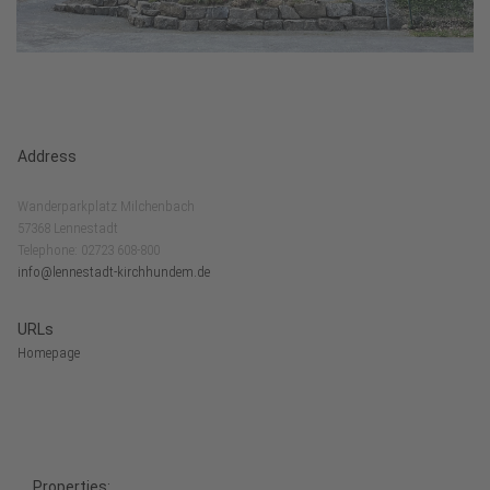
Address
Wanderparkplatz Milchenbach
57368 Lennestadt
Telephone: 02723 608-800
info@lennestadt-kirchhundem.de
URLs
Homepage
Properties: